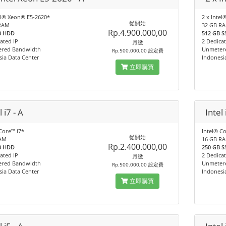
el® Xeon® E5-2620*
2 x Inte
從開始
RAM
32 GB R
Rp.4.900.000,00
TB HDD
512 GB S
ated IP
2 Dedicat
月繳
red Bandwidth
Unmeter
Rp.500.000,00 設定費
sia Data Center
Indonesi
立即購買
l i7 - A
Intel 
Core™ i7*
Intel® C
從開始
AM
16 GB R
Rp.2.400.000,00
TB HDD
250 GB S
ated IP
2 Dedicat
月繳
red Bandwidth
Unmeter
Rp.500.000,00 設定費
sia Data Center
Indonesi
立即購買