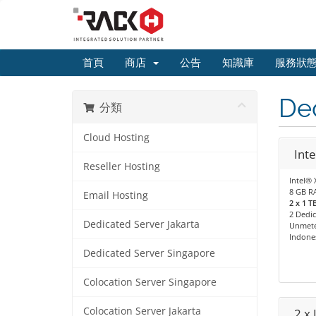
首頁
商店
公告
知識庫
服務狀
Ded
分類
Cloud Hosting
Inte
Reseller Hosting
Intel®
8 GB R
Email Hosting
2 x 1 
2 Dedic
Dedicated Server Jakarta
Unmete
Indone
Dedicated Server Singapore
Colocation Server Singapore
Colocation Server Jakarta
2 x 