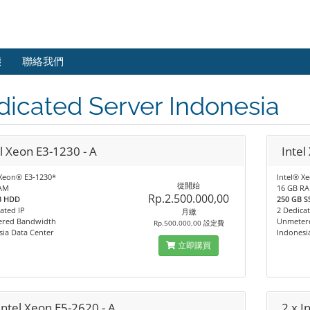
態
聯絡我們
icated Server Indonesia
l Xeon E3-1230 - A
Intel
 Xeon® E3-1230*
Intel® X
從開始
AM
16 GB R
Rp.2.500.000,00
TB HDD
250 GB S
ated IP
2 Dedicat
月繳
red Bandwidth
Unmeter
Rp.500.000,00 設定費
sia Data Center
Indonesi
立即購買
Intel Xeon E5-2620 - A
2 x I