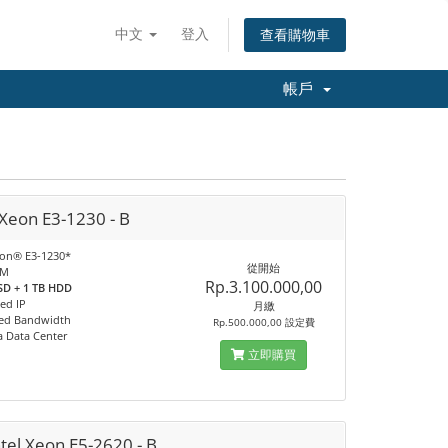
中文
登入
查看購物車
帳戶
 Xeon E3-1230 - B
eon® E3-1230*
從開始
AM
Rp.3.100.000,00
SD + 1 TB HDD
ed IP
月繳
ed Bandwidth
Rp.500.000,00 設定費
a Data Center
立即購買
ntel Xeon E5-2620 - B