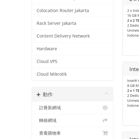
Colocation Router Jakarta
2 x Int
16 GB 
2 x 2 
Rack Server Jakarta
2 Dedic
Unmete
Indone
Content Delivery Network
Hardware
Cloud VPS
Inte
Cloud Mikrotik
Intel® 
8 GB R
2 x 1 
動作
2 Dedic
Unmete
Indone
註冊新網域
轉移網域
查看購物車