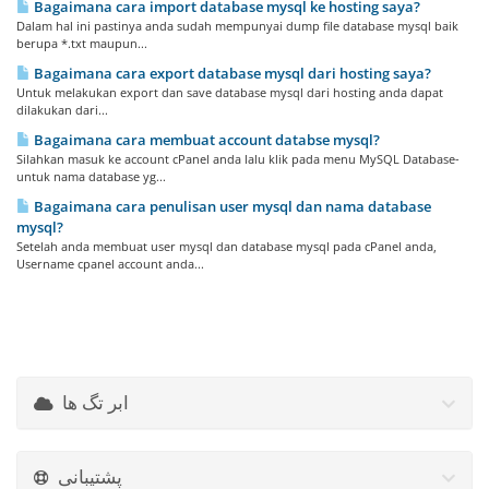
Bagaimana cara import database mysql ke hosting saya?
Dalam hal ini pastinya anda sudah mempunyai dump file database mysql baik
berupa *.txt maupun...
Bagaimana cara export database mysql dari hosting saya?
Untuk melakukan export dan save database mysql dari hosting anda dapat
dilakukan dari...
Bagaimana cara membuat account databse mysql?
Silahkan masuk ke account cPanel anda lalu klik pada menu MySQL Database-
untuk nama database yg...
Bagaimana cara penulisan user mysql dan nama database
mysql?
Setelah anda membuat user mysql dan database mysql pada cPanel anda,
Username cpanel account anda...
ابر تگ ها
پشتیبانی