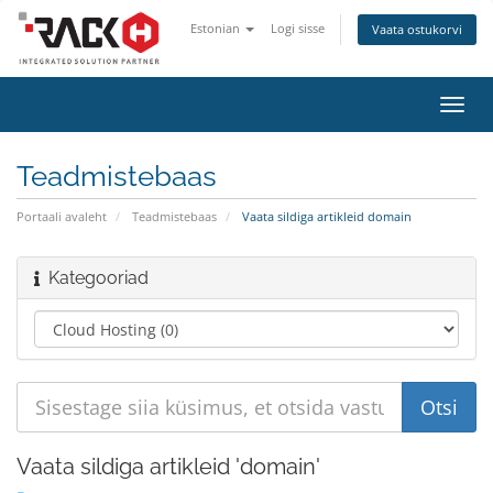
Estonian
Logi sisse
Vaata ostukorvi
Lülit
navig
Teadmistebaas
Portaali avaleht
Teadmistebaas
Vaata sildiga artikleid domain
Kategooriad
Vaata sildiga artikleid 'domain'