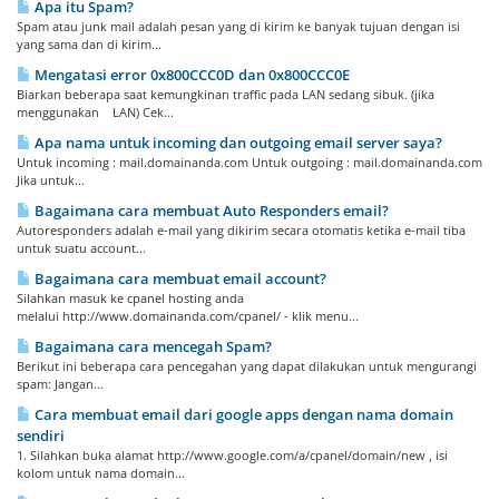
Apa itu Spam?
Spam atau junk mail adalah pesan yang di kirim ke banyak tujuan dengan isi
yang sama dan di kirim...
Mengatasi error 0x800CCC0D dan 0x800CCC0E
Biarkan beberapa saat kemungkinan traffic pada LAN sedang sibuk. (jika
menggunakan LAN) Cek...
Apa nama untuk incoming dan outgoing email server saya?
Untuk incoming : mail.domainanda.com Untuk outgoing : mail.domainanda.com
Jika untuk...
Bagaimana cara membuat Auto Responders email?
Autoresponders adalah e-mail yang dikirim secara otomatis ketika e-mail tiba
untuk suatu account...
Bagaimana cara membuat email account?
Silahkan masuk ke cpanel hosting anda
melalui http://www.domainanda.com/cpanel/ - klik menu...
Bagaimana cara mencegah Spam?
Berikut ini beberapa cara pencegahan yang dapat dilakukan untuk mengurangi
spam: Jangan...
Cara membuat email dari google apps dengan nama domain
sendiri
1. Silahkan buka alamat http://www.google.com/a/cpanel/domain/new , isi
kolom untuk nama domain...