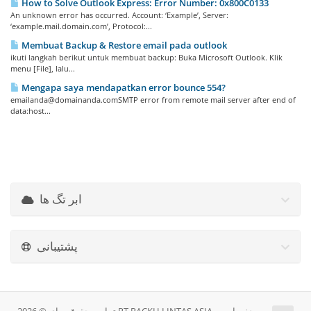
How to Solve Outlook Express: Error Number: 0x800C0133
An unknown error has occurred. Account: ‘Example’, Server:
‘example.mail.domain.com’, Protocol:...
Membuat Backup & Restore email pada outlook
ikuti langkah berikut untuk membuat backup: Buka Microsoft Outlook. Klik
menu [File], lalu...
Mengapa saya mendapatkan error bounce 554?
emailanda@domainanda.comSMTP error from remote mail server after end of
data:host...
ابر تگ ها
پشتیبانی