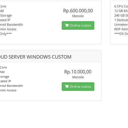
Core
6 CPU Co
Rp.600.000,00
AM
12 GB R
 Storage
240 GB S
Mensile
ated IP
1 Dedicat
red Bandwidth
Unmeter
Ordina subito
min Access
RDP Admi
Only***
***OS O
UD SERVER WINDOWS CUSTOM
 Core
Rp.10.000,00
RAM
Storage
Mensile
cated IP
red Bandwidth
Ordina subito
min Access