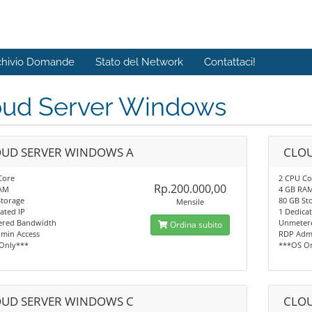
chivio Domande
Stato del Network
Contattaci!
oud Server Windows
UD SERVER WINDOWS A
CLOU
Core
2 CPU Co
Rp.200.000,00
AM
4 GB RA
Storage
80 GB St
Mensile
ated IP
1 Dedicat
red Bandwidth
Unmeter
Ordina subito
min Access
RDP Admi
Only***
***OS O
UD SERVER WINDOWS C
CLOU