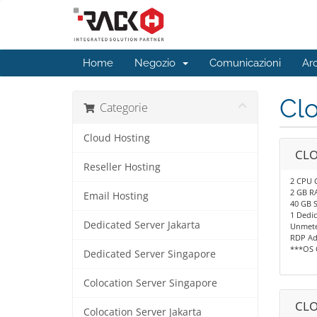
Home
Negozio
Comunicazioni
Ar
Cl
Categorie
Cloud Hosting
CLO
Reseller Hosting
2 CPU 
2 GB R
Email Hosting
40 GB 
1 Dedic
Dedicated Server Jakarta
Unmete
RDP Ad
***OS 
Dedicated Server Singapore
Colocation Server Singapore
CLO
Colocation Server Jakarta