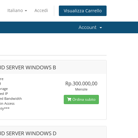
Italiano
Accedi
Visualizza Carrello
Account
D SERVER WINDOWS B
re
Rp.300.000,00
M
orage
Mensile
ed IP
ed Bandwidth
Ordina subito
n Access
nly***
D SERVER WINDOWS D