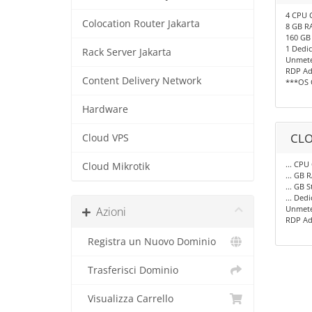
4 CPU 
Colocation Router Jakarta
8 GB R
160 GB
1 Dedic
Rack Server Jakarta
Unmete
RDP Ad
Content Delivery Network
***OS 
Hardware
CLO
Cloud VPS
... CPU
Cloud Mikrotik
... GB 
... GB 
... Dedi
Unmete
Azioni
RDP Ad
Registra un Nuovo Dominio
Trasferisci Dominio
Visualizza Carrello