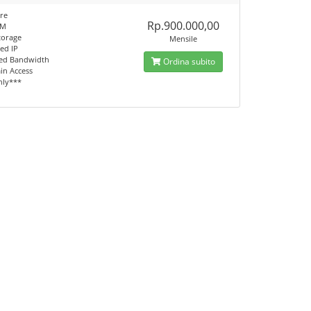
re
Rp.900.000,00
AM
torage
Mensile
ed IP
ed Bandwidth
Ordina subito
n Access
nly***