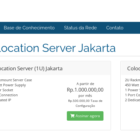
Base de Conhecimento
Status da Rede
Contato
ocation Server Jakarta
cation Server (1U) Jakarta
Coloc
kmount Server Case
2U Rackm
A partir de
tt Power Supply
450 Watt
Rp.1.000.000,00
r Socket
1 Power 
 Connection
1 Port C
por mês
ated IP
2 Dedicat
Rp.500.000,00 Taxa de
Configuração
Assinar agora