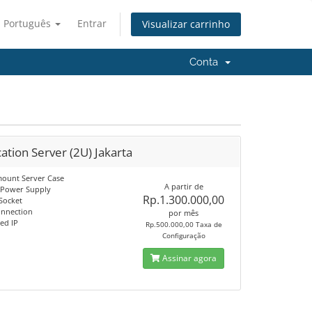
Português
Entrar
Visualizar carrinho
Conta
ation Server (2U) Jakarta
ount Server Case
A partir de
 Power Supply
Rp.1.300.000,00
Socket
onnection
por mês
ed IP
Rp.500.000,00 Taxa de
Configuração
Assinar agora