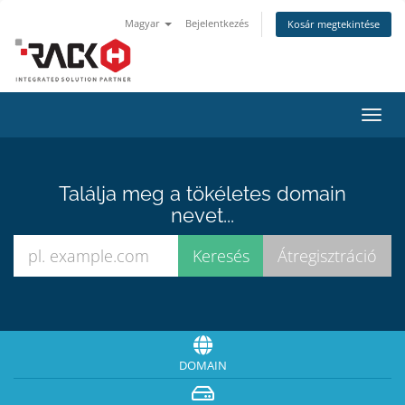
Magyar
Bejelentkezés
Kosár megtekintése
Váltá
a
navig
Találja meg a tökéletes domain
nevet...
DOMAIN