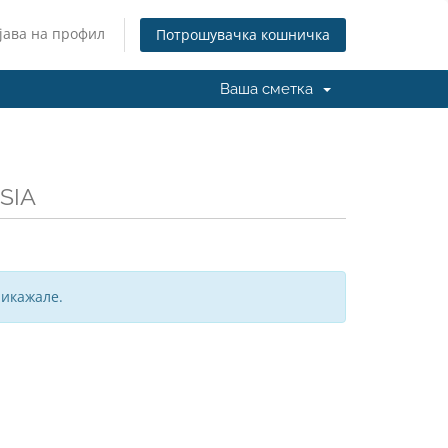
јава на профил
Потрошувачка кошничка
Ваша сметка
SIA
рикажале.