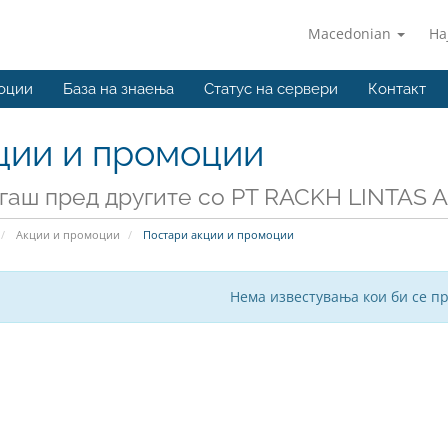
Macedonian
На
оции
База на знаења
Статус на сервери
Контакт
ции и промоции
гаш пред другите со PT RACKH LINTAS A
Акции и промоции
Постари акции и промоции
Нема известувања кои би се п