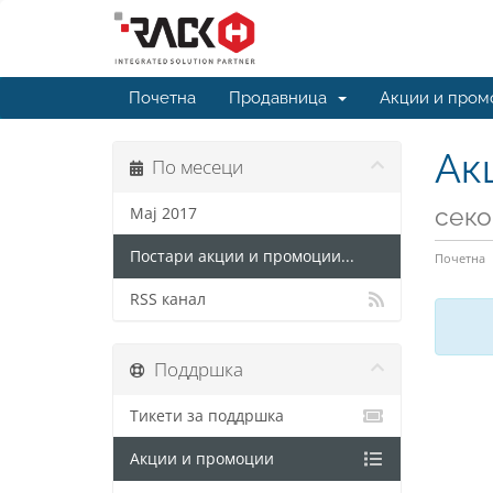
Почетна
Продавница
Акции и пром
Ак
По месеци
секо
Мај 2017
Постари акции и промоции...
Почетна
RSS канал
Поддршка
Тикети за поддршка
Акции и промоции