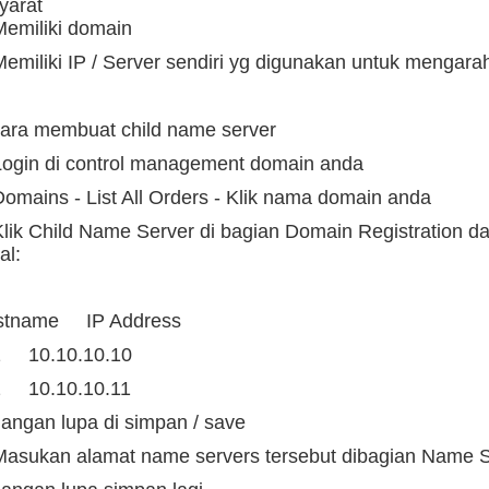
Syarat
Memiliki domain
Memiliki IP / Server sendiri yg digunakan untuk mengar
Cara membuat child name server
Login di control management domain anda
Domains - List All Orders - Klik nama domain anda
Klik Child Name Server di bagian Domain Registration 
al:
stname IP Address
1 10.10.10.10
2 10.10.10.11
Jangan lupa di simpan / save
Masukan alamat name servers tersebut dibagian Name 