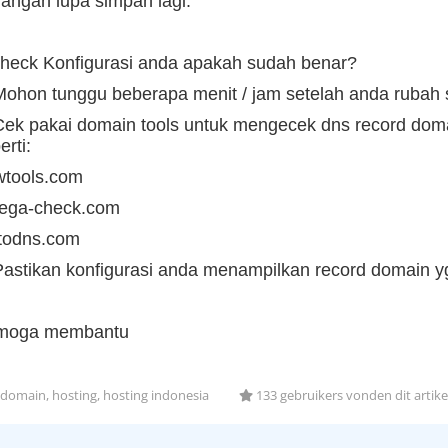
Jangan lupa simpan lagi.
Check Konfigurasi anda apakah sudah benar?
Mohon tunggu beberapa menit / jam setelah anda rubah s
Cek pakai domain tools untuk mengecek dns record doma
erti:
wtools.com
ega-check.com
ntodns.com
Pastikan konfigurasi anda menampilkan record domain y
moga membantu
domain, hosting, hosting indonesia
133 gebruikers vonden dit artike