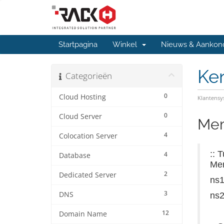
Startpagina
Winkel
Nieuws & Aankon
Ke
Categorieën
0
Cloud Hosting
Klantens
0
Cloud Server
Mem
4
Colocation Server
:: 
4
Database
Mem
2
Dedicated Server
ns1
3
DNS
ns2
12
Domain Name