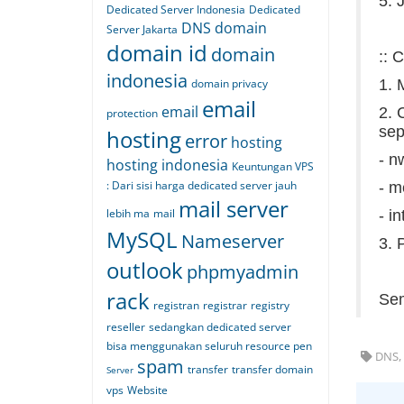
5. 
Dedicated Server Indonesia
Dedicated
DNS
domain
Server Jakarta
domain id
domain
:: 
indonesia
domain privacy
1. 
email
email
2. 
protection
sep
hosting
error
hosting
- n
hosting indonesia
Keuntungan VPS
: Dari sisi harga dedicated server jauh
- m
mail server
lebih ma
mail
- i
MySQL
Nameserver
3. 
outlook
phpmyadmin
rack
Se
registran
registrar
registry
reseller
sedangkan dedicated server
bisa menggunakan seluruh resource pen
DNS, 
spam
transfer
transfer domain
Server
vps
Website