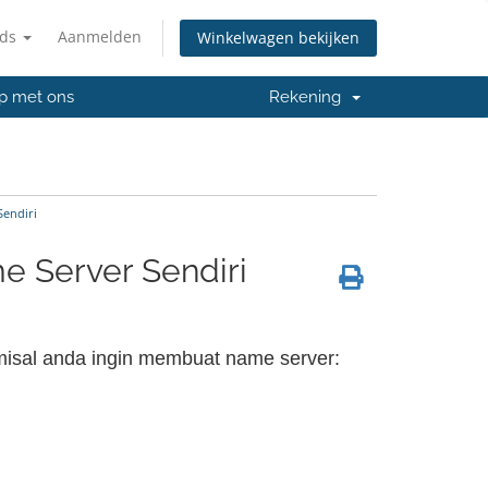
nds
Aanmelden
Winkelwagen bekijken
p met ons
Rekening
endiri
 Server Sendiri
misal anda ingin membuat name server: