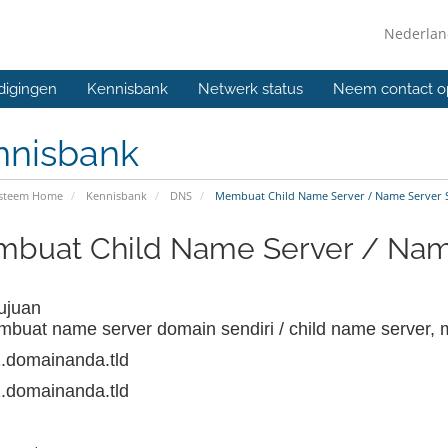
Nederla
digingen
Kennisbank
Netwerk status
Neem contact o
nnisbank
ysteem Home
Kennisbank
DNS
Membuat Child Name Server / Name Server S
buat Child Name Server / Name
Tujuan
buat name server domain sendiri / child name server, 
.domainanda.tld
.domainanda.tld