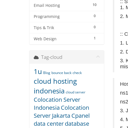
:: 
10
Email Hosting
1. 
0
2. 
Programming
0
Tips & Trik
:: 
1
Web Design
1. 
2. 
Tag-cloud
3. 
mis
1u
Blog
bounce back
check
cloud hosting
Ho
indonesia
cloud server
ns
Colocation Server
ns
Indonesia
Colocation
3. 
Server Jakarta
Cpanel
4. 
data center
database