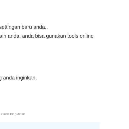
ettingan baru anda..
in anda, anda bisa gunakan tools online
g anda inginkan.
 како корисно