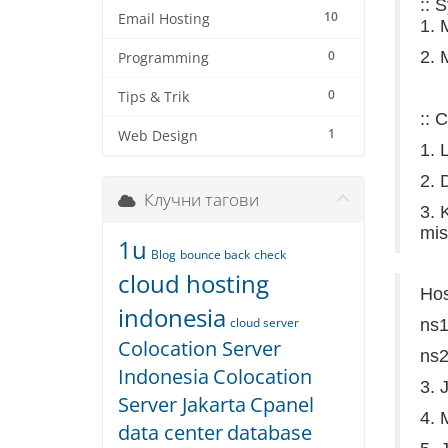
:: 
10
Email Hosting
1. 
0
2. 
Programming
0
Tips & Trik
:: 
1
Web Design
1. 
2. 
Клучни тагови
3. 
mis
1u
Blog
bounce back
check
cloud hosting
Ho
indonesia
cloud server
ns
Colocation Server
ns
Indonesia
Colocation
3. 
Server Jakarta
Cpanel
4. 
data center
database