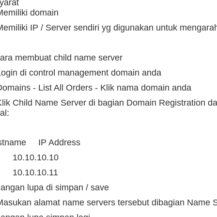
Syarat
Memiliki domain
Memiliki IP / Server sendiri yg digunakan untuk mengar
Cara membuat child name server
Login di control management domain anda
Domains - List All Orders - Klik nama domain anda
Klik Child Name Server di bagian Domain Registration 
al:
stname IP Address
1 10.10.10.10
2 10.10.10.11
Jangan lupa di simpan / save
Masukan alamat name servers tersebut dibagian Name 