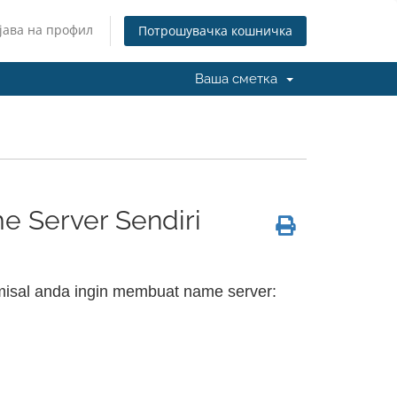
јава на профил
Потрошувачка кошничка
Ваша сметка
 Server Sendiri
misal anda ingin membuat name server: