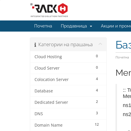
Почетна
Продавница
Акции и пром
Ба
Категории на прашања
0
Cloud Hosting
Почетна
0
Cloud Server
Mem
4
Colocation Server
:: 
4
Database
Mem
2
Dedicated Server
ns1
3
DNS
ns2
12
Domain Name