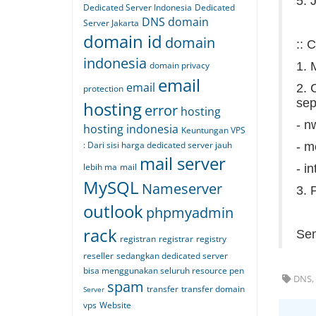
5. 
Dedicated Server Indonesia
Dedicated
DNS
domain
Server Jakarta
domain id
domain
:: 
indonesia
domain privacy
1. 
email
email
2. 
protection
sep
hosting
error
hosting
- n
hosting indonesia
Keuntungan VPS
: Dari sisi harga dedicated server jauh
- m
mail server
lebih ma
mail
- i
MySQL
Nameserver
3. 
outlook
phpmyadmin
rack
Se
registran
registrar
registry
reseller
sedangkan dedicated server
bisa menggunakan seluruh resource pen
DNS, 
spam
transfer
transfer domain
Server
vps
Website