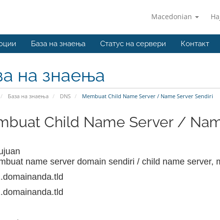
Macedonian
На
оции
База на знаења
Статус на сервери
Контакт
за на знаења
База на знаења
DNS
Membuat Child Name Server / Name Server Sendiri
buat Child Name Server / Name
Tujuan
buat name server domain sendiri / child name server, 
.domainanda.tld
.domainanda.tld