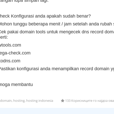
Jangan lupa simpan lagi.
Check Konfigurasi anda apakah sudah benar?
Mohon tunggu beberapa menit / jam setelah anda rubah s
Cek pakai domain tools untuk mengecek dns record doma
erti:
wtools.com
ega-check.com
ntodns.com
Pastikan konfigurasi anda menampilkan record domain y
moga membantu
domain, hosting, hosting indonesia
133 Корисниците го најдоа ова