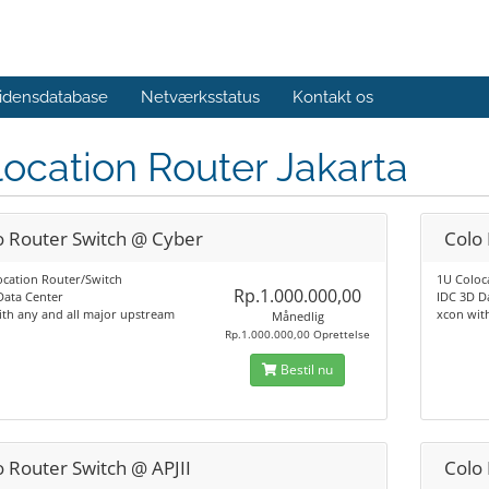
idensdatabase
Netværksstatus
Kontakt os
ocation Router Jakarta
o Router Switch @ Cyber
Colo
ocation Router/Switch
1U Coloc
Rp.1.000.000,00
Data Center
IDC 3D D
th any and all major upstream
xcon wit
Månedlig
Rp.1.000.000,00 Oprettelse
Bestil nu
o Router Switch @ APJII
Colo