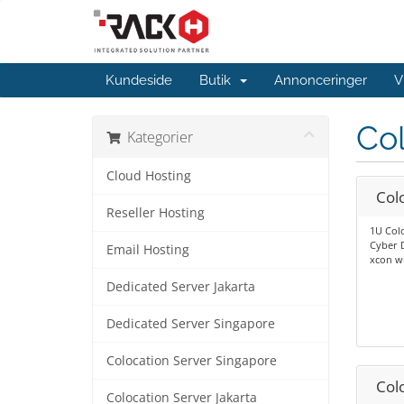
Kundeside
Butik
Annonceringer
V
Col
Kategorier
Cloud Hosting
Col
Reseller Hosting
1U Col
Cyber 
Email Hosting
xcon wi
Dedicated Server Jakarta
Dedicated Server Singapore
Colocation Server Singapore
Col
Colocation Server Jakarta