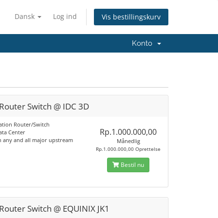
Dansk
Log ind
Vis bestillingskurv
Konto
 Router Switch @ IDC 3D
ation Router/Switch
Rp.1.000.000,00
ata Center
h any and all major upstream
Månedlig
Rp.1.000.000,00 Oprettelse
Bestil nu
 Router Switch @ EQUINIX JK1