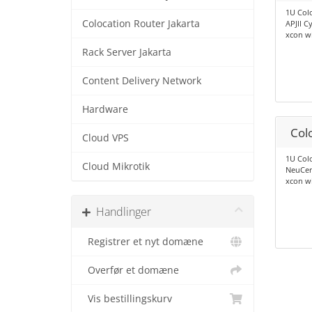
1U Col
Colocation Router Jakarta
APJII C
xcon wi
Rack Server Jakarta
Content Delivery Network
Hardware
Col
Cloud VPS
1U Col
Cloud Mikrotik
NeuCen
xcon wi
Handlinger
Registrer et nyt domæne
Overfør et domæne
Vis bestillingskurv