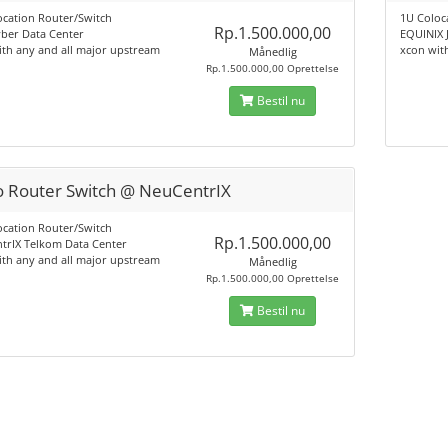
ocation Router/Switch
1U Coloc
Rp.1.500.000,00
yber Data Center
EQUINIX 
th any and all major upstream
xcon wit
Månedlig
Rp.1.500.000,00 Oprettelse
Bestil nu
o Router Switch @ NeuCentrIX
ocation Router/Switch
Rp.1.500.000,00
trIX Telkom Data Center
th any and all major upstream
Månedlig
Rp.1.500.000,00 Oprettelse
Bestil nu