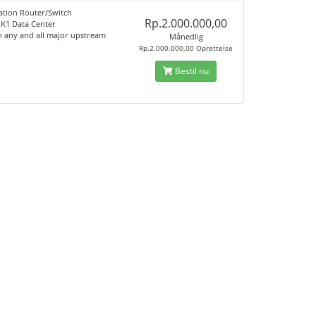
ation Router/Switch
Rp.2.000.000,00
JK1 Data Center
h any and all major upstream
Månedlig
Rp.2.000.000,00 Oprettelse
Bestil nu