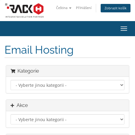
Čeština
Přihlášení
Zobrazit košík
Přep
navig
Email Hosting
Kategorie
Akce