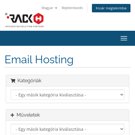
Magyar
Bejelentkezés
Kosár megtekintése
Váltá
a
navig
Email Hosting
Kategóriák
Műveletek