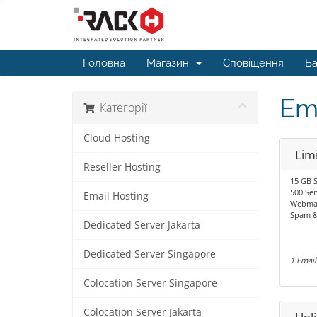
Головна
Магазин
Сповіщення
Ба
Ema
Категорії
Cloud Hosting
Lim
Reseller Hosting
15 GB S
500 Se
Email Hosting
Webma
Spam & 
Dedicated Server Jakarta
Dedicated Server Singapore
1 Email
Colocation Server Singapore
Colocation Server Jakarta