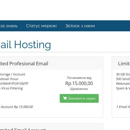
за знань
Статус мережі
Зв'язок з нами
il Hosting
ited Profesional Email
Limit
torage / Account
30 GB St
Починаючи від
ndmail /hour
500 Send
Rp.15.000,00
il/IMAP/POP/SMTP
Webmail
Virus Filtering
Spam & Vi
Щомісячно
Замовити зараз
 Account Rp.15.000,00
1 Email 