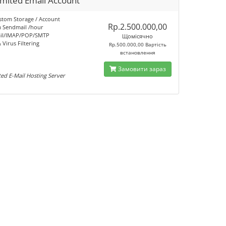
imited Email Account
stom Storage / Account
Rp.2.500.000,00
 Sendmail /hour
il/IMAP/POP/SMTP
Щомісячно
Virus Filtering
Rp.500.000,00 Вартість
встановлення
Замовити зараз
ed E-Mail Hosting Server