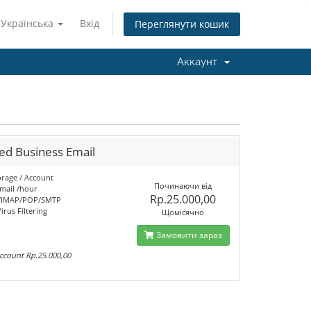
Українська
Вхід
Переглянути кошик
Аккаунт
ed Business Email
orage / Account
Починаючи від
mail /hour
Rp.25.000,00
/IMAP/POP/SMTP
rus Filtering
Щомісячно
Замовити зараз
Account Rp.25.000,00