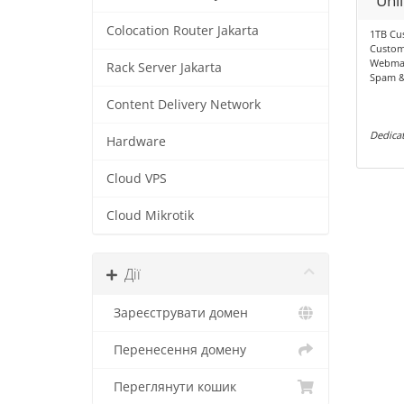
Unl
Colocation Router Jakarta
1TB Cu
Custom
Webma
Rack Server Jakarta
Spam & 
Content Delivery Network
Dedicat
Hardware
Cloud VPS
Cloud Mikrotik
Дії
Зареєструвати домен
Перенесення домену
Переглянути кошик