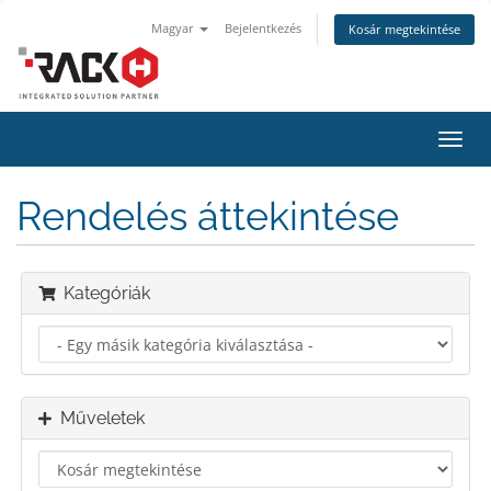
Magyar
Bejelentkezés
Kosár megtekintése
Váltá
a
navig
Rendelés áttekintése
Kategóriák
Műveletek