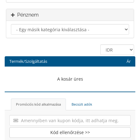
Pénznem
Termék/Szolgáltatás
Ár
A kosár üres
Promóciós kód alkalmazása
Becsült adók
Kód ellenőrzése >>